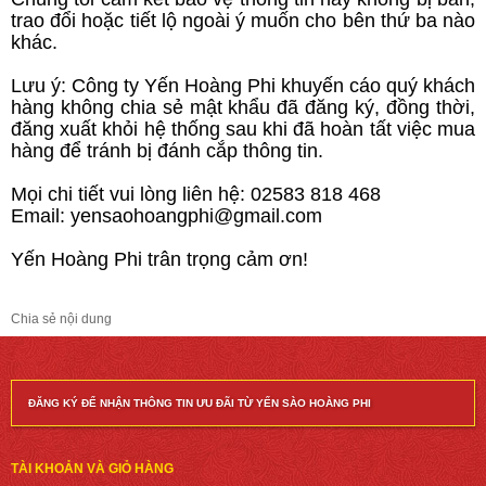
trao đổi hoặc tiết lộ ngoài ý muốn cho bên thứ ba nào
khác.
Lưu ý: Công ty Yến Hoàng Phi khuyến cáo quý khách
hàng không chia sẻ mật khẩu đã đăng ký, đồng thời,
đăng xuất khỏi hệ thống sau khi đã hoàn tất việc mua
hàng để tránh bị đánh cắp thông tin.
Mọi chi tiết vui lòng liên hệ: 02583 818 468
Email: yensaohoangphi@gmail.com
Yến Hoàng Phi trân trọng cảm ơn!
Chia sẻ nội dung
ĐĂNG KÝ ĐỂ NHẬN THÔNG TIN ƯU ĐÃI TỪ YẾN SÀO HOÀNG PHI
TÀI KHOẢN VÀ GIỎ HÀNG