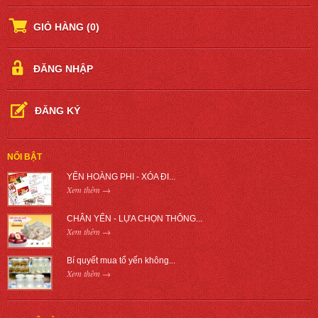
GIỎ HÀNG
(0)
ĐĂNG NHẬP
ĐĂNG KÝ
NỔI BẬT
YẾN HOÀNG PHI - XÓA ĐI...
Xem thêm →
CHÂN YẾN - LỰA CHỌN THÔNG...
Xem thêm →
Bí quyết mua tổ yến không...
Xem thêm →