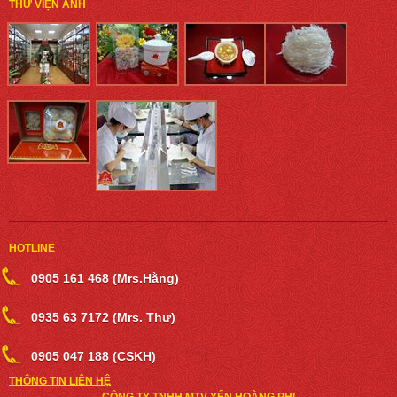
THƯ VIỆN ẢNH
HOTLINE
0905 161 468 (Mrs.Hằng)
0935 63 7172 (Mrs. Thư)
0905 047 188 (CSKH)
THÔNG TIN LIÊN HỆ
CÔNG TY TNHH MTV YẾN HOÀNG PHI