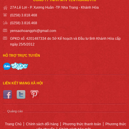
27A Lê Lợi - P. Xương Huân -TP. Nha Trang - Khánh Hòa
(0258) 3.818.468
(0258) 3.816.468
yensaohoangph
i@gmail.com
GPKD số: 4201487334 do Sở Kế hoạch và Đầu tư tỉnh Khánh Hòa cấp
ngày 25/5/2012
HỖ TRỢ TRỰC TUYẾN
LIÊN KẾT MẠNG XÃ HỘI
Quảng cáo
Trang Chủ
Chính sách đổi hàng
Phương thức thanh toán
Phương thức